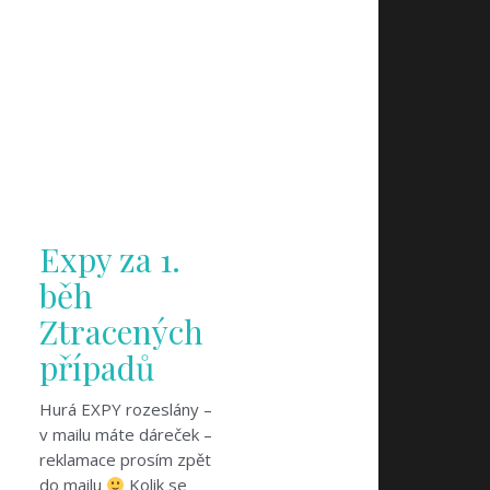
Expy za 1.
běh
Ztracených
případů
Hurá EXPY rozeslány –
v mailu máte dáreček –
reklamace prosím zpět
do mailu
Kolik se