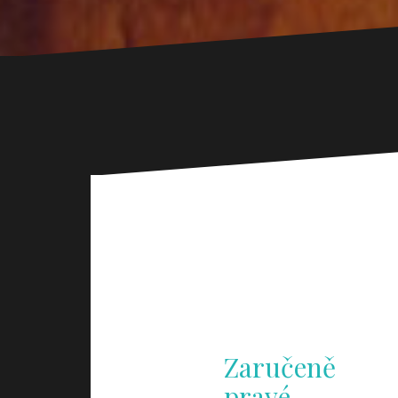
Zaručeně
pravé