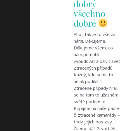
dobrý
všechno
dobré
Ahoj, tak je to vše za
námi. Děkujeme.
Děkujeme všem, co
nám pomohli
vybudovat a oživit svět
Ztracených případů.
Každý, kdo se na to
nějak podílel či
Ztracené případy hrál,
se na tom to úžasném
světě podepsal.
Připijme na naše padlé
či ztracené kamarády –
tedy jejich postavy.
Žijeme dál! První běh