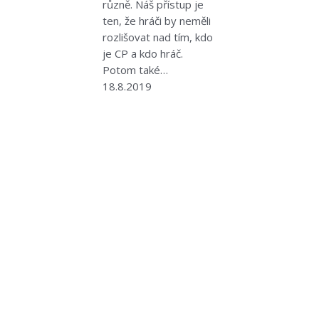
různě. Náš přístup je
ten, že hráči by neměli
rozlišovat nad tím, kdo
je CP a kdo hráč.
Potom také…
18.8.2019