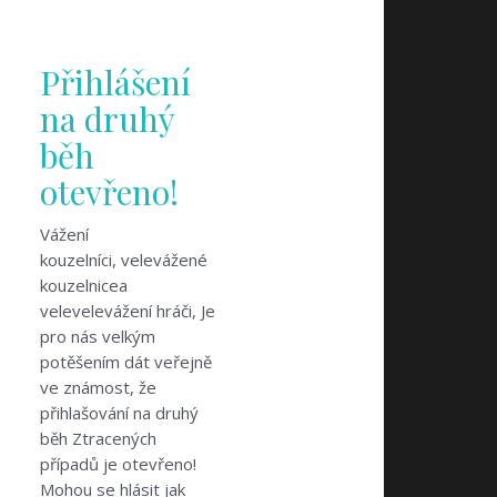
Přihlášení
na druhý
běh
otevřeno!
Vážení
kouzelníci, velevážené
kouzelnicea
velevelevážení hráči, Je
pro nás velkým
potěšením dát veřejně
ve známost, že
přihlašování na druhý
běh Ztracených
případů je otevřeno!
Mohou se hlásit jak