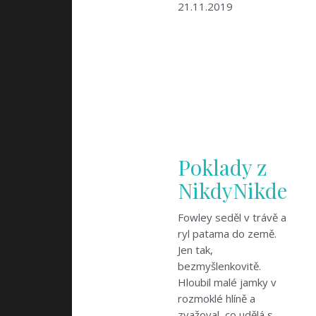
21.11.2019
Poklady z
NikdyNikde
Fowley seděl v trávě a
ryl patama do země.
Jen tak,
bezmyšlenkovitě.
Hloubil malé jamky v
rozmoklé hlíně a
zvažoval, co udělá s