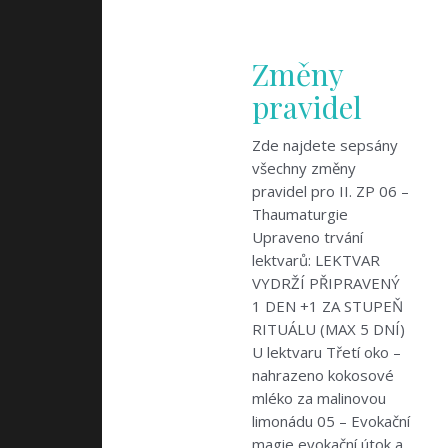
Změny
pravidel
Zde najdete sepsány
všechny změny
pravidel pro II. ZP 06 –
Thaumaturgie
Upraveno trvání
lektvarů: LEKTVAR
VYDRŽÍ PŘIPRAVENÝ
1 DEN +1 ZA STUPEŇ
RITUÁLU (MAX 5 DNÍ)
U lektvaru Třetí oko –
nahrazeno kokosové
mléko za malinovou
limonádu 05 – Evokační
magie evokační útok a