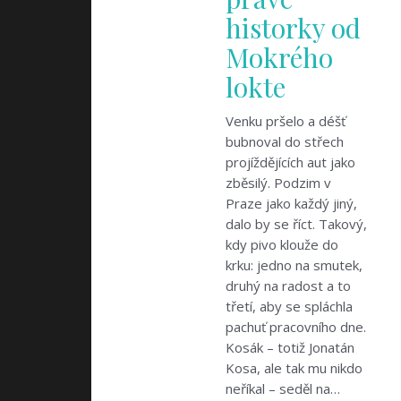
historky od
Mokrého
lokte
Venku pršelo a déšť
bubnoval do střech
projíždějících aut jako
zběsilý. Podzim v
Praze jako každý jiný,
dalo by se říct. Takový,
kdy pivo klouže do
krku: jedno na smutek,
druhý na radost a to
třetí, aby se spláchla
pachuť pracovního dne.
Kosák – totiž Jonatán
Kosa, ale tak mu nikdo
neříkal – seděl na…