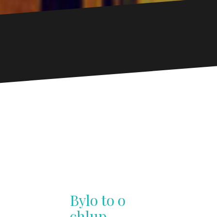
Bylo to o
chlup