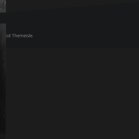
ue
od Themeisle.