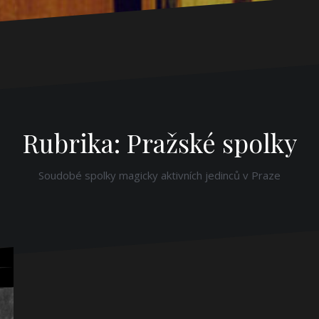
Rubrika:
Pražské spolky
Soudobé spolky magicky aktivních jedinců v Praze