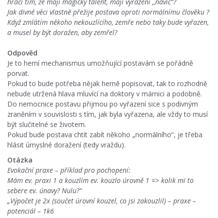
hráči tím, že mají magický talent, mají vyřazení ,,navíc“?
Jak divné věci vlastně přežije postava oproti normálnímu člověku ?
Když zmlátím někoho nekouzlícího, zemře nebo taky bude vyřazen,
a musel by být doražen, aby zemřel?
Odpověd
Je to herní mechanismus umožňující postavám se pořádně
porvat.
Pokud to bude potřeba nějak herně popisovat, tak to rozhodně
nebude utržená hlava mluvící na doktory v márnici a podobně.
Do nemocnice postavu přijmou po vyřazení sice s podivným
zraněním v souvislosti s tím, jak byla vyřazena, ale vždy to musí
být slučitelné se životem.
Pokud bude postava chtít zabít někoho „normálního“, je třeba
hlásit úmyslné doražení (tedy vraždu).
Otázka
Evokační praxe – příklad pro pochopení:
Mám ev. praxi 1 a kouzlím ev. kouzlo úrovně 1 => kolik mi to
sebere ev. únavy? Nulu?“
„Výpočet je 2x (součet úrovní kouzel, co jsi zakouzlil) – praxe –
potenciál – 1k6