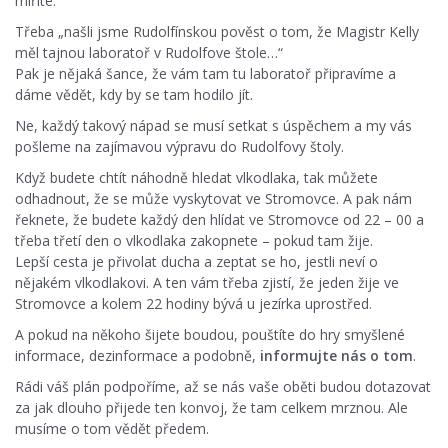
míříte.
Třeba „našli jsme Rudolfínskou pověst o tom, že Magistr Kelly
měl tajnou laboratoř v Rudolfove štole…“
Pak je nějaká šance, že vám tam tu laboratoř připravíme a
dáme vědět, kdy by se tam hodilo jít.
Ne, každý takový nápad se musí setkat s úspěchem a my vás
pošleme na zajímavou výpravu do Rudolfovy štoly.
Když budete chtít náhodně hledat vlkodlaka, tak můžete
odhadnout, že se může vyskytovat ve Stromovce. A pak nám
řeknete, že budete každý den hlídat ve Stromovce od 22 – 00 a
třeba třetí den o vlkodlaka zakopnete – pokud tam žije.
Lepší cesta je přivolat ducha a zeptat se ho, jestli neví o
nějakém vlkodlakovi. A ten vám třeba zjistí, že jeden žije ve
Stromovce a kolem 22 hodiny bývá u jezírka uprostřed.
A pokud na někoho šijete boudou, pouštíte do hry smyšlené
informace, dezinformace a podobně,
informujte nás o tom
.
Rádi váš plán podpoříme, až se nás vaše oběti budou dotazovat
za jak dlouho přijede ten konvoj, že tam celkem mrznou. Ale
musíme o tom vědět předem.