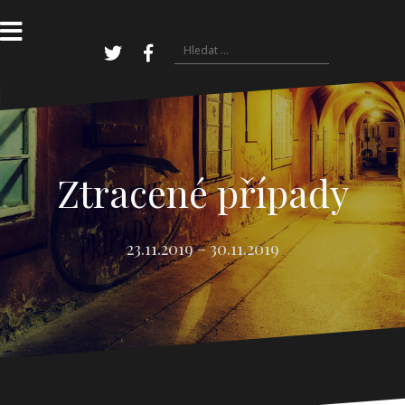
Přejít
k
obsahu
Vyhledávání
webu
Twitter
Facebook
Ztracené případy
23.11.2019 – 30.11.2019