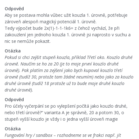
Odpověd
Aby se postava mohla vůbec užit kouzla 1. úrovně, potřebuje
zároveň alespoň magický potenciál 1. úrovně.
Tedy výpočet bude 2x(1)-1-1-1k6= z čehož vychází, že při
zakouzlení jen jednoho kouzla 1. úrovně jsi naprosto v suchu a
nic se nemůže pokazit.
Otázka
Pokud si chci zvýšit stupeň kouzla, příklad Třetí oko. Kouzlo druhé
úrovně. Naučím se ho za 20 (je to moje první kouzlo druhé
úrovně). Pak platím za zvýšení jako bych kupoval kouzlo třetí
úrovně (tudíž 30, protože tam žádné neumím) nebo jako za kouzlo
druhé úrovně (tudíž 18 protože už to bude moje druhé kouzlo
druhé úrovně).
Odpověd
Pro účely vyčerpání se po vylepšení počítá jako kouzlo druhé,
nebo třetí úrovně?“ varianta A je správně, 20 a potom 30, o
stupeň vyšší kouzlo je vždy i o jedna vyšší úroveň magie
Otázka
Fungování hry / sandbox – rozhodneme se ve frakci např. jít