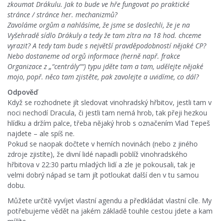
zkoumat Drákulu. Jak to bude ve hře fungovat po praktické
stránce / stránce her. mechanizmů?
Zavoláme orgům a nahlásíme, že jsme se doslechli, že je na
Vyšehradě sídlo Drákuly a tedy že tam zítra na 18 hod. chceme
vyrazit? A tedy tam bude s největší pravděpodobností nějaké CP?
Nebo dostaneme od orgů informace (herně např. frakce
Organizace z „“centrály““) typu jděte tam a tam, udělejte nějaké
mojo, popř. něco tam zjistěte, pak zavolejte a uvidíme, co dál?
Odpověď
Když se rozhodnete jít sledovat vinohradský hřbitov, jestli tam v
noci nechodí Dracula, či jestli tam nemá hrob, tak přeji hezkou
hlídku a držím palce, třeba nějaký hrob s označením Vlad Tepeš
najdete – ale spíš ne.
Pokud se naopak dočtete v herních novinách (nebo z jiného
zdroje zjistíte), že divní lidé napadli poblíž vinohradského
hřbitova v 22:30 partu mladých lidí a zle je pokousali, tak je
velmi dobrý nápad se tam jít potloukat další den v tu samou
dobu.
Můžete určitě vyvíjet vlastní agendu a předkládat vlastní cíle. My
potřebujeme vědět na jakém základě touhle cestou jdete a kam