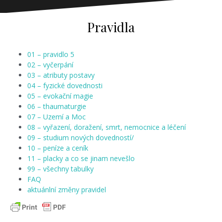
Pravidla
01 – pravidlo 5
02 – vyčerpání
03 – atributy postavy
04 – fyzické dovednosti
05 – evokační magie
06 – thaumaturgie
07 – Uzemí a Moc
08 – vyřazení, doražení, smrt, nemocnice a léčení
09 – studium nových dovedností
/
10 – peníze a ceník
11 – placky a co se jinam nevešlo
99 – všechny tabulky
FAQ
aktuánlní změny pravidel