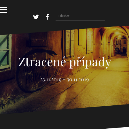
Přejít
k
obsahu
Vyhledávání
webu
Twitter
Facebook
Ztracené případy
23.11.2019 – 30.11.2019