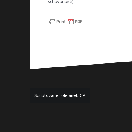
schovpnosti).
Navigace
Scriptované role aneb CP
pro
příspěvek