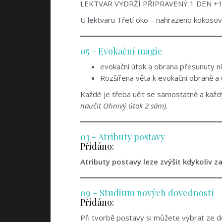
LEKTVAR VYDRŽÍ PŘIPRAVENÝ 1 DEN +1
U lektvaru Třetí oko – nahrazeno kokoso
05 – Evokační magie
evokační útok a obrana přesunuty ní
Rozšířena věta k evokační obraně a 
Každé je třeba učit se samostatně a každ
naučit Ohnivý útok 2 sám).
03 – Atributy postavy
Přidáno:
Atributy postavy leze zvýšit kdykoliv z
09 – Studium nových dovedností
Přidáno:
Při tvorbě postavy si můžete vybrat ze do