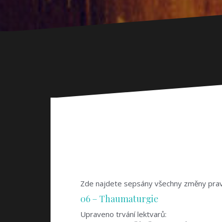
Zde najdete sepsány všechny změny pravi
06 – Thaumaturgie
Upraveno trvání lektvarů: