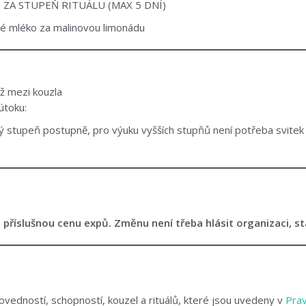
 ZA STUPEŇ RITUÁLU (MAX 5 DNÍ)
vé mléko za malinovou limonádu
ž mezi kouzla
útoku:
ý stupeň postupně, pro výuku vyšších stupňů není potřeba svite
a příslušnou cenu expů. Změnu není třeba hlásit organizaci, st
vedností, schopností, kouzel a rituálů, které jsou uvedeny v
Prav