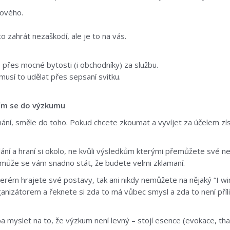
nového.
o zahrát nezaškodí, ale je to na vás.
 přes mocné bytosti (i obchodníky) za službu.
usí to udělat přes sepsaní svitku.
ím se do výzkumu
ání, směle do toho. Pokud chcete zkoumat a vyvíjet za účelem zí
ní a hraní si okolo, ne kvůli výsledkům kterými přemůžete své ne
 může se vám snadno stát, že budete velmi zklamaní.
terém hrajete své postavy, tak ani nikdy nemůžete na nějaký “I wi
izátorem a řeknete si zda to má vůbec smysl a zda to není příliš
 myslet na to, že výzkum není levný – stojí esence (evokace, tha