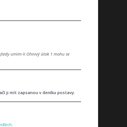
k
(tedy umím-li Ohnivý útok 1 mohu se
ačí ji mít zapsanou v deníku postavy.
idlech
.