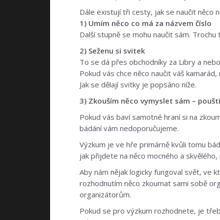
Dále existují tři cesty, jak se naučit něco 
1) Umím něco co má za názvem číslo
Další stupně se mohu naučit sám. Trochu t
2) Seženu si svitek
To se dá přes obchodníky za Libry a nebo
Pokud vás chce něco naučit váš kamarád, m
Jak se dělají svitky je popsáno níže.
3) Zkouším něco vymyslet sám – poušt
Pokud vás baví samotné hraní si na zkoum
bádání vám nedoporučujeme.
Výzkum je ve hře primárně kvůli tomu bádá
jak přijdete na něco mocného a skvělého,
Aby nám nějak logicky fungoval svět, ve k
rozhodnutím něco zkoumat sami sobě organ
organizátorům.
Pokud se pro výzkum rozhodnete, je třeba