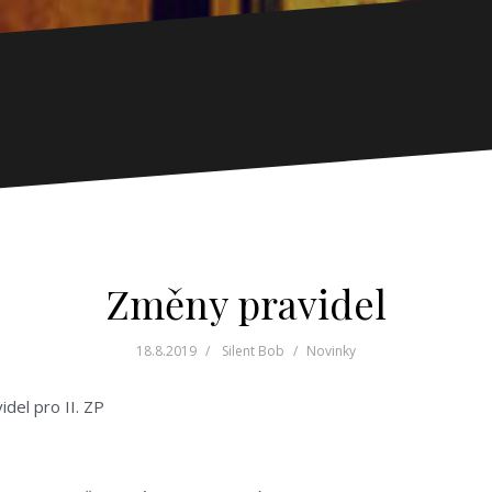
Změny pravidel
18.8.2019
Silent Bob
Novinky
del pro II. ZP