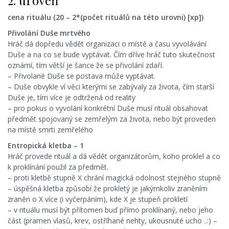
cena rituálu (20 – 2*(počet rituálů na této urovni) [xp])
Přivolání Duše mrtvého
Hráč dá dopředu vědět organizaci o místě a času vyvolávání
Duše a na co se bude vyptávat. Čím dříve hráč tuto skutečnost
oznámí, tím větší je šance že se přivolání zdaří.
– Přivolané Duše se postava může vyptávat.
– Duše obvykle ví věci kterými se zabývaly za života, čím starší
Duše je, tím více je odtržená od reality
– pro pokus o vyvolání konkrétní Duše musí rituál obsahovat
předmět spojovaný se zemřelým za života, nebo být proveden
na místě smrti zemřelého
Entropická kletba – 1
Hráč provede rituál a dá vědět organizátorům, koho proklel a co
k proklínání použil za předmět.
– proti kletbě stupně X chrání magická odolnost stejného stupně
– úspěšná kletba způsobí že prokletý je jakýmkoliv zraněním
zraněn o X více (i vyčerpáním), kde X je stupeň prokletí
– v rituálu musí být přítomen buď přímo proklínaný, nebo jeho
část (pramen vlasů, krev, ostříhané nehty, ukousnuté ucho ..:) –