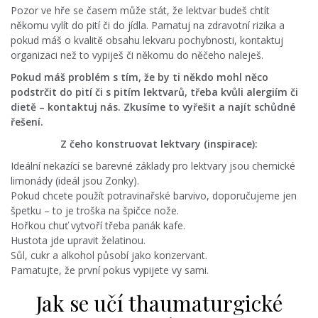
Pozor ve hře se časem může stát, že lektvar budeš chtít
někomu vylít do pití či do jídla. Pamatuj na zdravotní rizika a
pokud máš o kvalitě obsahu lekvaru pochybnosti, kontaktuj
organizaci než to vypiješ či někomu do něčeho naleješ.
Pokud máš problém s tím, že by ti někdo mohl něco
podstrčit do pití či s pitím lektvarů, třeba kvůli alergiím či
dietě – kontaktuj nás. Zkusíme to vyřešit a najít schůdné
řešení.
Z čeho konstruovat lektvary (inspirace):
Ideální nekazící se barevné základy pro lektvary jsou chemické
limonády (ideál jsou Zonky).
Pokud chcete použít potravinařské barvivo, doporučujeme jen
špetku – to je troška na špičce nože.
Hořkou chuť vytvoří třeba panák kafe.
Hustota jde upravit želatinou.
Sůl, cukr a alkohol působí jako konzervant.
Pamatujte, že první pokus vypijete vy sami.
Jak se učí thaumaturgické