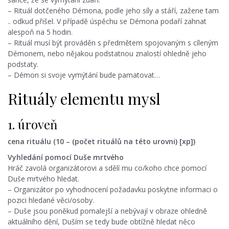
– Rituál dotčeného Démona, podle jeho síly a stáří, zažene tam
.. odkud přišel. V případě úspěchu se Démona podaří zahnat
alespoň na 5 hodin.
– Rituál musí být prováděn s předmětem spojovaným s cíleným
Démonem, nebo nějakou podstatnou znalostí ohledně jeho
podstaty.
– Démon si svoje vymýtání bude pamatovat…
Rituály elementu mysl
1. úroveň
cena rituálu (10 – (počet rituálů na této urovni) [xp])
Vyhledání pomocí Duše mrtvého
Hráč zavolá organizátorovi a sdělí mu co/koho chce pomocí
Duše mrtvého hledat.
– Organizátor po vyhodnocení požadavku poskytne informaci o
pozici hledané věci/osoby.
– Duše jsou poněkud pomalejší a nebývají v obraze ohledně
aktuálního dění, Duším se tedy bude obtížně hledat něco