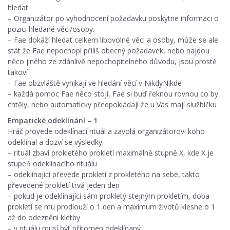
hledat.
– Organizátor po vyhodnocení požadavku poskytne informaci o
pozici hledané věci/osoby.
– Fae dokáží hledat celkem libovolné věci a osoby, může se ale
stát že Fae nepochopí příliš obecný požadavek, nebo najdou
něco jiného ze zdánlivě nepochopitelného důvodu, jsou prostě
takoví
– Fae obzvláště vynikají ve hledání věcí v NikdyNikde
– každá pomoc Fae něco stojí, Fae si buď řeknou rovnou co by
chtěly, nebo automaticky předpokládají že u Vás mají službičku
Empatické odeklínání – 1
Hráč provede odeklínací rituál a zavolá organizátorovi koho
odeklínal a dozví se výsledky.
– rituál zbaví prokletého prokletí maximálně stupně X, kde X je
stupeň odeklínacího rituálu
– odeklínající převede prokletí z prokletého na sebe, takto
převedené prokletí trvá jeden den
– pokud je odeklínající sám prokletý stejným prokletím, doba
prokletí se mu prodlouží o 1 den a maximum životů klesne o 1
až do odeznění kletby
– v rituálu musí být přítomen odeklínaný