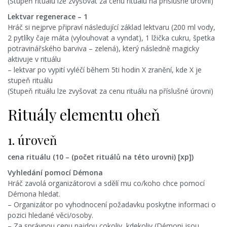
(Stupeň rituálu lze zvyšovat za cenu rituálu na příslušné úrovni)
Lektvar regenerace – 1
Hráč si nejprve připraví následující základ lektvaru (200 ml vody,
2 pytlíky čaje máta (vylouhovat a vyndat), 1 lžička cukru, špetka
potravinářského barviva – zelená), který následně magicky
aktivuje v rituálu
– lektvar po vypití vyléčí během 5ti hodin X zranění, kde X je
stupeň rituálu
(Stupeň rituálu lze zvyšovat za cenu rituálu na příslušné úrovni)
Rituály elementu oheň
1. úroveň
cena rituálu (10 – (počet rituálů na této urovni) [xp])
Vyhledání pomocí Démona
Hráč zavolá organizátorovi a sdělí mu co/koho chce pomocí
Démona hledat.
– Organizátor po vyhodnocení požadavku poskytne informaci o
pozici hledané věci/osoby.
– Za správnou cenu najdou cokoliv, kdekoliv (Démoni jsou