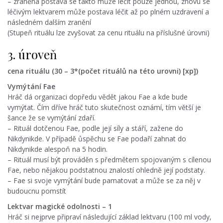
– zraněná postava se takto může léčit pouze jednou, znovu se
léčivým lektvarem může postava léčit až po plném uzdravení a
následném dalším zranění
(Stupeň rituálu lze zvyšovat za cenu rituálu na příslušné úrovni)
3. úroveň
cena rituálu (30 – 3*(počet rituálů na této urovni) [xp])
Vymýtání Fae
Hráč dá organizaci dopředu vědět jakou Fae a kde bude
vymýtat. Čím dříve hráč tuto skutečnost oznámí, tím větší je
šance že se vymýtání zdaří.
– Rituál dotčenou Fae, podle její síly a stáří, zažene do
Nikdynikde. V případě ůspěchu se Fae podaří zahnat do
Nikdynikde alespoň na 5 hodin.
– Rituál musí být prováděn s předmětem spojovaným s cílenou
Fae, nebo nějakou podstatnou znalostí ohledně její podstaty.
– Fae si svoje vymýtání bude pamatovat a může se za něj v
budoucnu pomstít
Lektvar magické odolnosti – 1
Hráč si nejprve připraví následující základ lektvaru (100 ml vody,