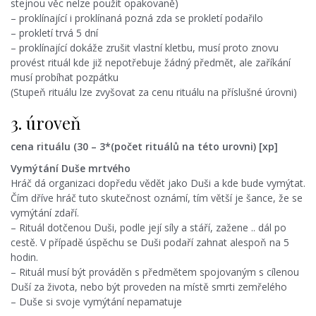
stejnou věc nelze použít opakovaně)
– proklínající i proklínaná pozná zda se prokletí podařilo
– prokletí trvá 5 dní
– proklínající dokáže zrušit vlastní kletbu, musí proto znovu
provést rituál kde již nepotřebuje žádný předmět, ale zaříkání
musí probíhat pozpátku
(Stupeň rituálu lze zvyšovat za cenu rituálu na příslušné úrovni)
3. úroveň
cena rituálu (30 – 3*(počet rituálů na této urovni) [xp]
Vymýtání Duše mrtvého
Hráč dá organizaci dopředu vědět jako Duši a kde bude vymýtat.
Čím dříve hráč tuto skutečnost oznámí, tím větší je šance, že se
vymýtání zdaří.
– Rituál dotčenou Duši, podle její síly a stáří, zažene .. dál po
cestě. V případě úspěchu se Duši podaří zahnat alespoň na 5
hodin.
– Rituál musí být prováděn s předmětem spojovaným s cílenou
Duší za života, nebo být proveden na místě smrti zemřelého
– Duše si svoje vymýtání nepamatuje