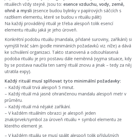
rituálech vždy stejně. Jsou to:
esence
vzduchu, vody, země,
ohně a mysli
(esence budou bylinky v papírových sáčcích s
razítkem elementu, které se budou v rituálu pálit)
Na každý prováděný rituál je třeba alespoň tolik esencí
elementu rituálu jaká je jeho úroveň.
Konkrétní podobu rituálu (mandala, přidané suroviny, zaříkání) si
vymýšlí hráč sám (podle minimáních požadavků viz. níže) a dává
ke schválení organizaci. Takto stanovená a odsouhlasená
podoba rituálu je pro postavu dále neměnná (vyjma situace, kdy
by se postava naučila ten samý rituál znovu a jinak – tedy za něj
utratila expy).
Každý rituál musí splňovat tyto minimální požadavky:
– Každý rituál trvá alespoň 5 minut.
– Každý rituál má jasně ohraničenou mandalu alespoň metr v
průměru.
– Každý rituál má nějaké zaříkání.
– V každém rituálním obrazci je alespoň jeden
znak/prvek/symbol za úroveň rituálu + symbol elementu ze
kterého element je.
– V každém rituálu se musí spálit alespoň tolik příslušných