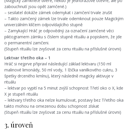
(Magicky zamknete dveře, někdo je jednorázově otevře, ale po
zabouchnutí jsou opět zamčené.)
– sesilatel dokáže zámek odemykat i zamčení trvale zrušit
– Takto zamčený zámek lze trvale odemknout pouze Magickým
univerzálním klíčem odpovídajícího stupně
– Zamykající Hráč je odpovědný za označení zamčené věci
piktogramem zámku s číslem stupně rituálu a popiskem, že jde
o permanentní zamčeni.
(Stupeň rituálu lze zvyšovat za cenu rituálu na příslušné úrovni)
Lektvar třetího oka – 1
Hráč si nejprve připraví následující základ lektvaru (150 ml
malinové limonády, 50 ml vody, 1 lžička vanilkového cukru, 3
špetky drceného kmínu), který následně magicky aktivuje v
rituálu
– lektvar po vypití na 5 minut zvýší schopnost Třetí oko o X, kde
X je stupeň rituálu
– lektvary třetího oka nelze kumulovat, postavy bez Třetího oka
takto mohou na omezenou dobu schopnost získat
(Stupeň rituálu lze zvyšovat za cenu rituálu na příslušné úrovni)
3. úroveň