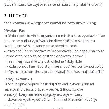
(Stupeň rituálu lze zvyšovat za cenu rituálu na příslušné úrovni)
2. úroveň
cena kouzla (20 – 2*(počet kouzel na této urovni) [xp])
Přivolání Fae
Hráč dá dopředu vědět organizaci o místě a času vyvolávání Fae
a na co se budou vyptávat. Čím dříve hráč tuto skutečnost
oznámí, tím větší je šance že se přivolání zdaří.
– Přivolané Fae se postava může vyptávat. Fae odpoví na co se
jí bude chtít, nebo za co dostane odekvátní odměnu
– Fae mívají rozsáhlé znalosti ohledně Nikdynikde
– každá pomoc Fae něco stojí, Fae si buď řeknou rovnou co by
chtěly, nebo automaticky předpokládají že u Vás mají službičku“
Léčivý lektvar – 1
Hráč si nejprve připraví následující základ lektvaru (200 ml
rajčatového džusu, 3 špetky pepře, 2 lžičky sojové
omáčky), který následně magicky aktivuje v rituálu
– lektvar po vypití vyléčí během 5ti minut X zranění, kde X je
stupeň rituálu