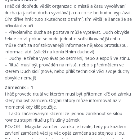
Hráč dá dopředu vědět organizaci o místě a času vyvolávání
ducha (a jakého ducha vyvolává) a na co se ho budou vyptávat.
Čím dříve hráč tuto skutečnost oznámí, tím větší je šance že se
přivolání zdaří.
– Přivolaného ducha se postava může vyptávat. Duch obvykle
řekne co ví, pokud se bude jednat o sofistikovanější entitu,
může chtít za sofistikovanější informace nějakou protislužbu,
informaci atd. (záleží na konkrétním duchovi)
– Duchy je třeba vyvolávat po setmění, nebo alespoň ve stínu.
– Rituál musí být prováděn na místě, nebo s předmětem ve
kterém Duch sídlí (nové, nebo příliš technické věci svoje duchy
obvykle nemají)
Zámečník – 1
Hráč provede rituál ve kterém musí být přítomen klíč od zámku
který má být zamčen. Organizátory může informovat až v
momentě kdy klíč použije.
– Takto začarovaným klíčem lze jednou zamknout se silou
rovnou stupni rituálu příslušný zámek.
POZOR – Magické zamčení zámku je trvalé, tedy po každém
zavření zamčené věci je věc opět zamčena se stejnou silou.