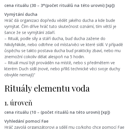
cena rituálu (30 – 3*(počet rituálů na této urovni) [xp])
Vymýtání ducha
Hráč dá organizaci dopředu vědět jakého ducha a kde bude
vymýtat. Čím dříve hráč tuto skutečnost oznámí, tím větší je
šance že se vymýtání zdaří.
– Rituál, podle síly a stáří ducha, buď ducha zažene do
NikdyNikde, nebo odtrhne od místa/věci ve které sídlí. V případě
ůspěchu se takto postava ducha buď prakticky zbaví, nebo mu
znemožní cokoliv dělat alespoň na 5 hodin.
– Rituál musí být prováděn na místě, nebo s předmětem ve
kterém Duch sídlí (nové, nebo příliš technické věci svoje duchy
obvykle nemají)“
Rituály elementu voda
1. úroveň
cena rituálu (10 – (počet rituálů na této urovni) [xp])
Vyhledání pomocí Fae
Hráč zavolá organizátorovi a sdělí mu co/koho chce pomocí Fae