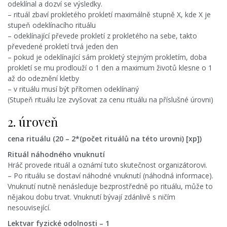
odeklínal a dozví se výsledky.
– rituál zbaví prokletého prokletí maximálně stupně X, kde X je
stupeň odeklínacího rituálu
– odeklínající převede prokletí z prokletého na sebe, takto
převedené prokletí trvá jeden den
– pokud je odeklínající sám prokletý stejným prokletím, doba
prokletí se mu prodlouží o 1 den a maximum životů klesne o 1
až do odeznění kletby
– v rituálu musí být přítomen odeklínaný
(Stupeň rituálu lze zvyšovat za cenu rituálu na příslušné úrovni)
2. úroveň
cena rituálu (20 – 2*(počet rituálů na této urovni) [xp])
Rituál náhodného vnuknutí
Hráč provede rituál a oznámí tuto skutečnost organizátorovi.
– Po rituálu se dostaví náhodné vnuknutí (náhodná informace).
Vnuknutí nutně nenásleduje bezprostředně po rituálu, může to
nějakou dobu trvat. Vnuknutí bývají zdánlivě s ničím
nesouvisející.
Lektvar fyzické odolnosti – 1