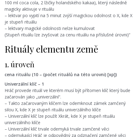
100 ml coca cola, 2 lžičky holandského kakaa), který následně
magicky aktivuje v rituálu
– lektvar po vypití na 5 minut zvýší magickou odolnost o X, kde X
je stupeň rituálu
– lektvary magické odolnosti nelze kumulovat
(Stupeň rituálu lze zvyšovat za cenu rituálu na příslušné úrovni)“
Rituály elementu země
1. úroveň
cena rituálu (10 – (počet rituálů na této urovni) [xp])
Univerzální klíč – 1
Hráč provede rituál ve kterém musí být přítomen klíč který bude
začarován jako „univerzální“.
– Takto začarovaným klíčem lze odemknout zámek zamčený
silou X, kde X je stupeň rituálu univerzálního klíče
– Univerzální klíč lze použít Xkrát, kde X je stupeň rituálu
univerzálního klíče
– Univerzální klíč trvale odemyká trvale zamčené věci
– odemykající Hráč je odpovědný za odznačení zamčené věci