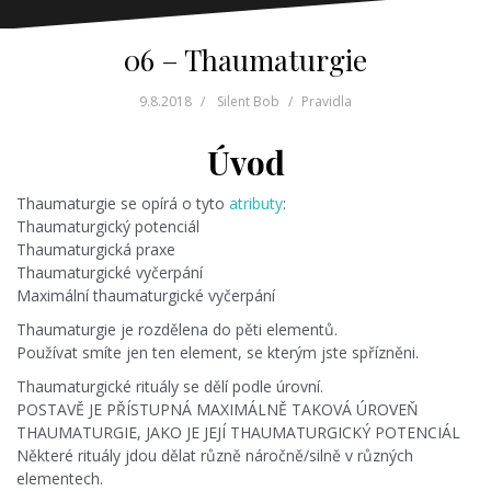
06 – Thaumaturgie
9.8.2018
Silent Bob
Pravidla
Úvod
Thaumaturgie se opírá o tyto
atributy
:
Thaumaturgický potenciál
Thaumaturgická praxe
Thaumaturgické vyčerpání
Maximální thaumaturgické vyčerpání
Thaumaturgie je rozdělena do pěti elementů.
Používat smíte jen ten element, se kterým jste spřízněni.
Thaumaturgické rituály se dělí podle úrovní.
POSTAVĚ JE PŘÍSTUPNÁ MAXIMÁLNĚ TAKOVÁ ÚROVEŇ
THAUMATURGIE, JAKO JE JEJÍ THAUMATURGICKÝ POTENCIÁL
Některé rituály jdou dělat různě náročně/silně v různých
elementech.