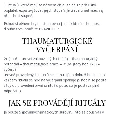
U rituálů, které mají za názvem číslo, se dá za příslušný
poplatek expů zvyšovat jejich stupeň. Je třeba umět všechny
předchozí stupně.
Pokud si během hry nejste zrovna jisti jak která schopnost
dlouho trvá, použijte PRAVIDLO 5.
THAUMATURGICKÉ
VYČERPÁNÍ
2x (součet úrovní zakouzlených rituálů) – thaumaturgický
potenciál – thaumaturgická praxe – <1,6> (tedy hod 1k6) =
vyčerpání
úrovně provedených rituálů se kumulují po dobu 5 hodin a po
každém rituálu se hod na vyčerpání opakuje (5 hodin se počítá
vždy od provedení prvního rituálu poté, co je postava plně
odpočata)
JAK SE PROVÁDĚJÍ RITUÁLY
Je pouze 5 (povinných)magických surovin. Tyto se používají v