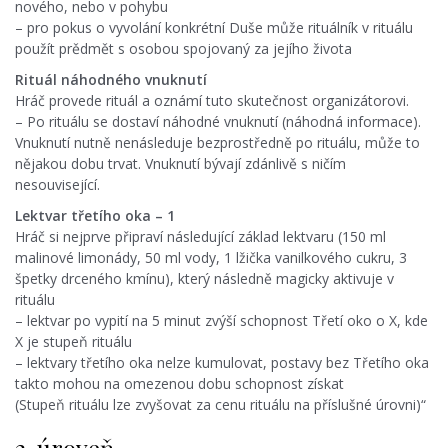
nového, nebo v pohybu
– pro pokus o vyvolání konkrétní Duše může rituálník v rituálu
použít prědmět s osobou spojovaný za jejího života
Rituál náhodného vnuknutí
Hráč provede rituál a oznámí tuto skutečnost organizátorovi.
– Po rituálu se dostaví náhodné vnuknutí (náhodná informace).
Vnuknutí nutně nenásleduje bezprostředně po rituálu, může to
nějakou dobu trvat. Vnuknutí bývají zdánlivě s ničím
nesouvisející.
Lektvar třetího oka – 1
Hráč si nejprve připraví následující základ lektvaru (150 ml
malinové limonády, 50 ml vody, 1 lžička vanilkového cukru, 3
špetky drceného kmínu), který následně magicky aktivuje v
rituálu
– lektvar po vypití na 5 minut zvýší schopnost Třetí oko o X, kde
X je stupeň rituálu
– lektvary třetího oka nelze kumulovat, postavy bez Třetího oka
takto mohou na omezenou dobu schopnost získat
(Stupeň rituálu lze zvyšovat za cenu rituálu na příslušné úrovni)“
2. úroveň