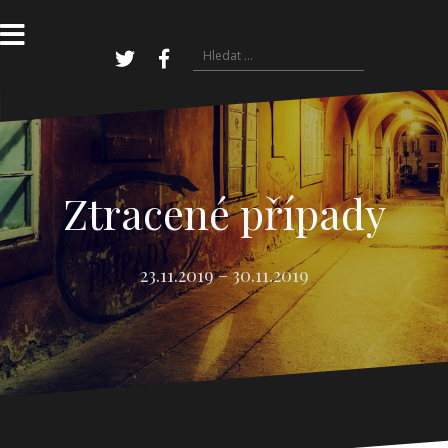
Přejít
k
obsahu
Vyhledávání
webu
Twitter
Facebook
Ztracené případy
23.11.2019 – 30.11.2019