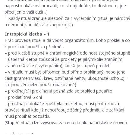
naprosto ukázkoví pracanti, co si objednáte, to dostanete, jde
přeci jen o vaší duši ..)
– Každý rituál zraňuje alespoň za 1 vyčerpáním (rituál je náročný
a démoni jsou děsiví a znepokojiví)
Entropická kletba – 1
Hráč provede rituál a dá vědět organizátorům, koho proklel a co
k proklínání použil za předmět.
– proti kletbě stupně X chrání magická odolnost stejného stupně
– úspěšná kletba způsobí že prokletý je jakýmkoliv zraněním
zraněn o X více (i vyčerpáním), kde X je stupeň prokletí
– v rituálu musí být přítomen buď přímo proklínaný, nebo jeho
část (pramen vlasů, krev, ostříhané nehty, ukousnuté ucho ..:) –
stejnou věc nelze použít opakovaně)
– proklínající i proklínaná pozná zda se prokletí podařilo
– prokletí trvá 5 dní
– proklínající dokáže zrušit vlastní kletbu, musí proto znovu
provést rituál kde již nepotřebuje žádný předmět, ale zaříkání
musí probíhat pozpátku
(Stupeň rituálu lze zvyšovat za cenu rituálu na příslušné úrovni)