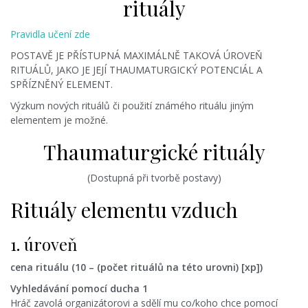
rituály
Pravidla učení zde
POSTAVĚ JE PŘÍSTUPNÁ MAXIMÁLNĚ TAKOVÁ ÚROVEŇ
RITUÁLŮ, JAKO JE JEJÍ THAUMATURGICKÝ POTENCIÁL A
SPŘÍZNĚNÝ ELEMENT.
Výzkum nových rituálů či použití známého rituálu jiným
elementem je možné.
Thaumaturgické rituály
(Dostupná při tvorbě postavy)
Rituály elementu vzduch
1. úroveň
cena rituálu (10 – (počet rituálů na této urovni) [xp])
Vyhledávání pomocí ducha 1
Hráč zavolá organizátorovi a sdělí mu co/koho chce pomocí