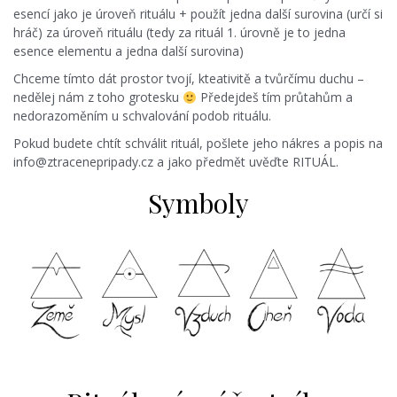
esencí jako je úroveň rituálu + použít jedna další surovina (určí si
hráč) za úroveň rituálu (tedy za rituál 1. úrovně je to jedna
esence elementu a jedna další surovina)
Chceme tímto dát prostor tvojí, kteativitě a tvůrčímu duchu –
nedělej nám z toho grotesku
Předejdeš tím průtahům a
nedorazoměním u schvalování podob rituálu.
Pokud budete chtít schválit rituál, pošlete jeho nákres a popis na
info@ztracenepripady.cz a jako předmět uvěďte RITUÁL.
Symboly