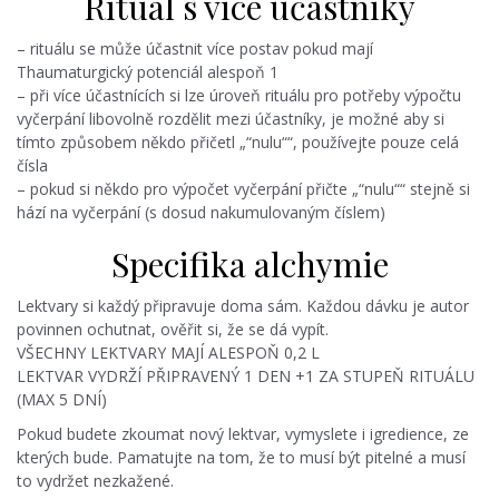
Rituál s více účastníky
– rituálu se může účastnit více postav pokud mají
Thaumaturgický potenciál alespoň 1
– při více účastnících si lze úroveň rituálu pro potřeby výpočtu
vyčerpání libovolně rozdělit mezi účastníky, je možné aby si
tímto způsobem někdo přičetl „“nulu““, používejte pouze celá
čísla
– pokud si někdo pro výpočet vyčerpání přičte „“nulu““ stejně si
hází na vyčerpání (s dosud nakumulovaným číslem)
Specifika alchymie
Lektvary si každý připravuje doma sám. Každou dávku je autor
povinnen ochutnat, ověřit si, že se dá vypít.
VŠECHNY LEKTVARY MAJÍ ALESPOŇ 0,2 L
LEKTVAR VYDRŽÍ PŘIPRAVENÝ 1 DEN +1 ZA STUPEŇ RITUÁLU
(MAX 5 DNÍ)
Pokud budete zkoumat nový lektvar, vymyslete i igredience, ze
kterých bude. Pamatujte na tom, že to musí být pitelné a musí
to vydržet nezkažené.