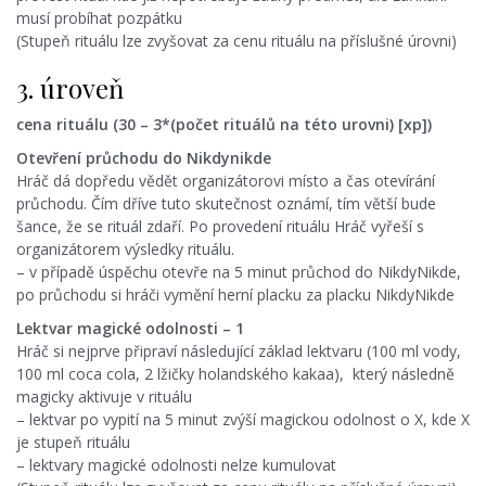
musí probíhat pozpátku
(Stupeň rituálu lze zvyšovat za cenu rituálu na příslušné úrovni)
3. úroveň
cena rituálu (30 – 3*(počet rituálů na této urovni) [xp])
Otevření průchodu do Nikdynikde
Hráč dá dopředu vědět organizátorovi místo a čas otevírání
průchodu. Čím dříve tuto skutečnost oznámí, tím větší bude
šance, že se rituál zdaří. Po provedení rituálu Hráč vyřeší s
organizátorem výsledky rituálu.
– v případě úspěchu otevře na 5 minut průchod do NikdyNikde,
po průchodu si hráči vymění herní placku za placku NikdyNikde
Lektvar magické odolnosti – 1
Hráč si nejprve připraví následující základ lektvaru (100 ml vody,
100 ml coca cola, 2 lžičky holandského kakaa), který následně
magicky aktivuje v rituálu
– lektvar po vypití na 5 minut zvýší magickou odolnost o X, kde X
je stupeň rituálu
– lektvary magické odolnosti nelze kumulovat