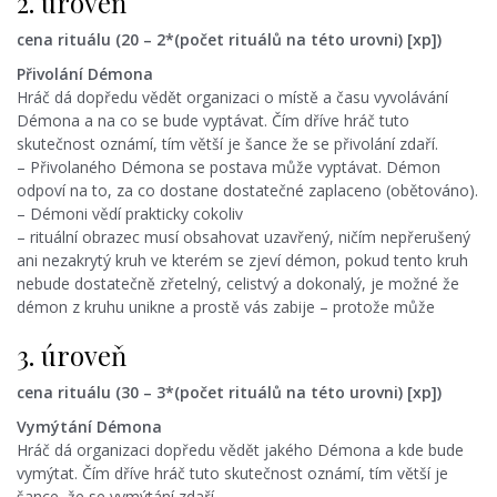
2. úroveň
cena rituálu (20 – 2*(počet rituálů na této urovni) [xp])
Přivolání Démona
Hráč dá dopředu vědět organizaci o místě a času vyvolávání
Démona a na co se bude vyptávat. Čím dříve hráč tuto
skutečnost oznámí, tím větší je šance že se přivolání zdaří.
– Přivolaného Démona se postava může vyptávat. Démon
odpoví na to, za co dostane dostatečné zaplaceno (obětováno).
– Démoni vědí prakticky cokoliv
– rituální obrazec musí obsahovat uzavřený, ničím nepřerušený
ani nezakrytý kruh ve kterém se zjeví démon, pokud tento kruh
nebude dostatečně zřetelný, celistvý a dokonalý, je možné že
démon z kruhu unikne a prostě vás zabije – protože může
3. úroveň
cena rituálu (30 – 3*(počet rituálů na této urovni) [xp])
Vymýtání Démona
Hráč dá organizaci dopředu vědět jakého Démona a kde bude
vymýtat. Čím dříve hráč tuto skutečnost oznámí, tím větší je
šance, že se vymýtání zdaří.