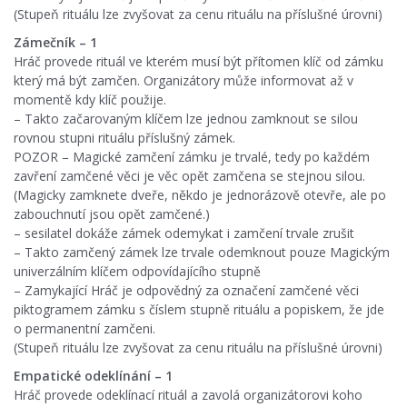
(Stupeň rituálu lze zvyšovat za cenu rituálu na příslušné úrovni)
Zámečník – 1
Hráč provede rituál ve kterém musí být přítomen klíč od zámku
který má být zamčen. Organizátory může informovat až v
momentě kdy klíč použije.
– Takto začarovaným klíčem lze jednou zamknout se silou
rovnou stupni rituálu příslušný zámek.
POZOR – Magické zamčení zámku je trvalé, tedy po každém
zavření zamčené věci je věc opět zamčena se stejnou silou.
(Magicky zamknete dveře, někdo je jednorázově otevře, ale po
zabouchnutí jsou opět zamčené.)
– sesilatel dokáže zámek odemykat i zamčení trvale zrušit
– Takto zamčený zámek lze trvale odemknout pouze Magickým
univerzálním klíčem odpovídajícího stupně
– Zamykající Hráč je odpovědný za označení zamčené věci
piktogramem zámku s číslem stupně rituálu a popiskem, že jde
o permanentní zamčeni.
(Stupeň rituálu lze zvyšovat za cenu rituálu na příslušné úrovni)
Empatické odeklínání – 1
Hráč provede odeklínací rituál a zavolá organizátorovi koho