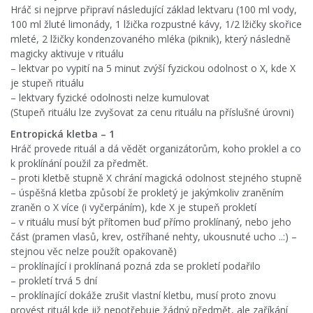
Hráč si nejprve připraví následující základ lektvaru (100 ml vody,
100 ml žluté limonády, 1 lžička rozpustné kávy, 1/2 lžičky skořice
mleté, 2 lžičky kondenzovaného mléka (piknik), který následně
magicky aktivuje v rituálu
– lektvar po vypití na 5 minut zvýší fyzickou odolnost o X, kde X
je stupeň rituálu
– lektvary fyzické odolnosti nelze kumulovat
(Stupeň rituálu lze zvyšovat za cenu rituálu na příslušné úrovni)
Entropická kletba – 1
Hráč provede rituál a dá vědět organizátorům, koho proklel a co
k proklínání použil za předmět.
– proti kletbě stupně X chrání magická odolnost stejného stupně
– úspěšná kletba způsobí že prokletý je jakýmkoliv zraněním
zraněn o X více (i vyčerpáním), kde X je stupeň prokletí
– v rituálu musí být přítomen buď přímo proklínaný, nebo jeho
část (pramen vlasů, krev, ostříhané nehty, ukousnuté ucho ..:) –
stejnou věc nelze použít opakovaně)
– proklínající i proklínaná pozná zda se prokletí podařilo
– prokletí trvá 5 dní
– proklínající dokáže zrušit vlastní kletbu, musí proto znovu
provést rituál kde již nepotřebuje žádný předmět, ale zaříkání