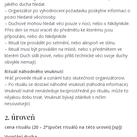
jakého ducha hledat.
– Organizátor po vyhodnocení požadavku poskytne informaci o
pozici hledané věci/osoby.
– Duchové mohou hledat věci pouze v noci, nebo v Nikdynikde.
Přes den se musí vracet do předmětu ke kterému jsou
přípoutáni, nebo do Nikdynikde
– Rituál lze provádět po setmění, nebo alespoň ve stínu.
– Rituál musí být prováděn na místě, nebo s předmětem ve
kterém Duch sídlí (nové, nebo příliš technické věci svoje duchy
obvykle nemají)
Rituál náhodného vnuknutí
Hráč provede rituál a oznámí tuto skutečnost organizátorovi.
– Po rituálu se dostaví náhodné vnuknutí (náhodná informace).
Vnuknutí nutně nenásleduje bezprostředně po rituálu, může to
nějakou dobu trvat. Vnuknutí bývají zdánlivě s ničím
nesouvisející.
2. úroveň
cena rituálu (20 – 2*(počet rituálů na této urovni) [xp])
Vyvolání ducha