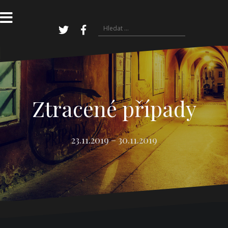
Přejít
k
obsahu
Vyhledávání
webu
Twitter
Facebook
Ztracené případy
23.11.2019 – 30.11.2019