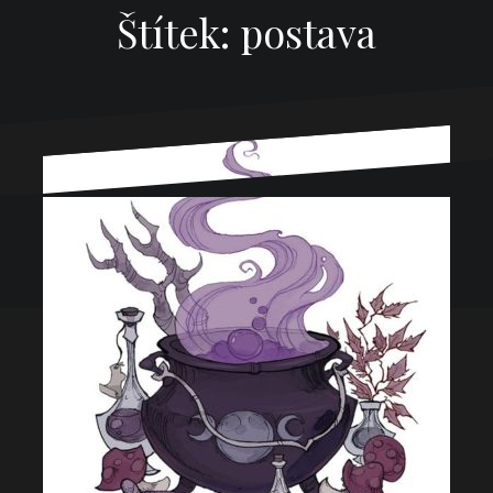
Štítek:
postava
Používáme WordPress (v češtině).
|
Šablona:
Oblique
od
Themeisle.