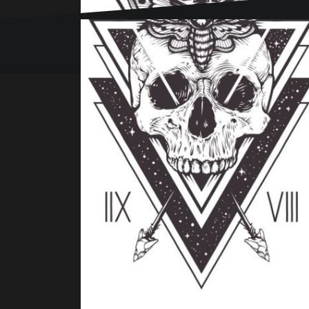
Používáme WordPress (v češtině).
|
Šablona:
Obliq