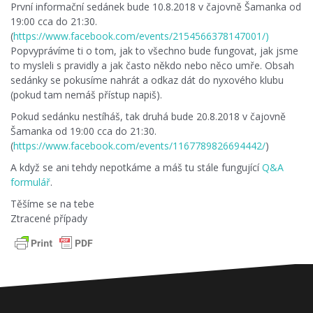
První informační sedánek bude 10.8.2018 v čajovně Šamanka od
19:00 cca do 21:30.
(
https://www.facebook.com/events/2154566378147001/)
Popvyprávíme ti o tom, jak to všechno bude fungovat, jak jsme
to mysleli s pravidly a jak často někdo nebo něco umře. Obsah
sedánky se pokusíme nahrát a odkaz dát do nyxového klubu
(pokud tam nemáš přístup napiš).
Pokud sedánku nestíháš, tak druhá bude 20.8.2018 v čajovně
Šamanka od 19:00 cca do 21:30.
(
https://www.facebook.com/events/1167789826694442/
)
A když se ani tehdy nepotkáme a máš tu stále fungující
Q&A
formulář
.
Těšíme se na tebe
Ztracené případy