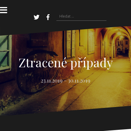
Přejít
k
obsahu
Vyhledávání
webu
Twitter
Facebook
Ztracené případy
23.11.2019 – 30.11.2019