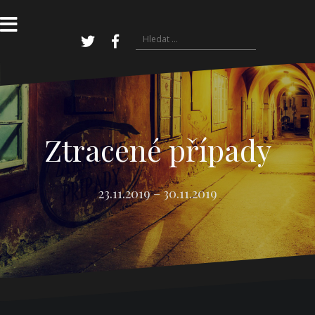
Přejít
k
obsahu
Vyhledávání
webu
Twitter
Facebook
Ztracené případy
23.11.2019 – 30.11.2019