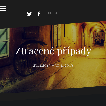
Přejít
k
obsahu
Vyhledávání
webu
Twitter
Facebook
Ztracené případy
23.11.2019 – 30.11.2019