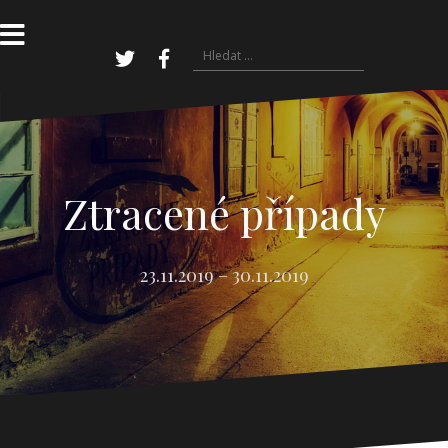
Přejít
k
obsahu
Vyhledávání
webu
Twitter
Facebook
Ztracené případy
23.11.2019 – 30.11.2019