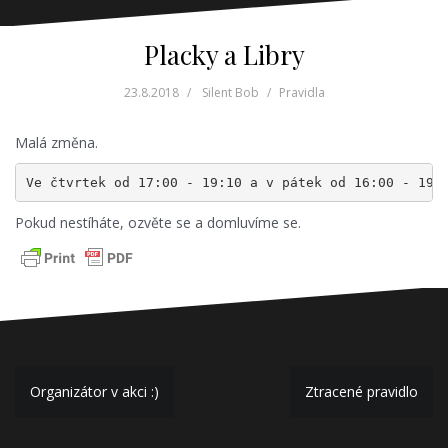
Placky a Libry
23.8.2018
Silent Bob
Pravidla
Malá změna.
Ve čtvrtek od 17:00 - 19:10 a v pátek od 16:00 - 19:
Pokud nestíháte, ozvěte se a domluvíme se.
Navigace
Organizátor v akci :)
Ztracené pravidlo
pro
příspěvek